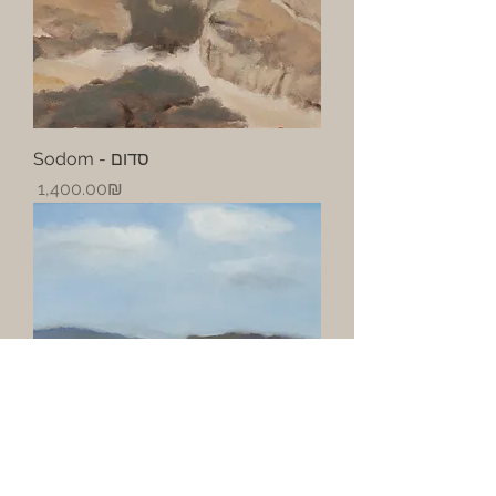
Sodom - סדום
Price
‏1,400.00 ‏₪