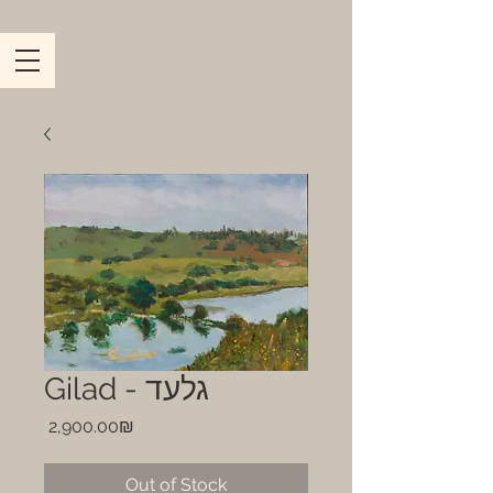
Gilad - גלעד
Price
‏2,900.00 ‏₪
Out of Stock